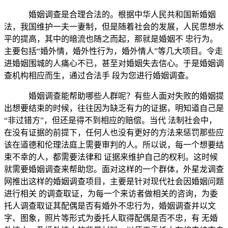
婚姻调查是合理合法的。根据中华人民共和国新婚姻
法，我国维护一夫一妻制，但是随着社会的发展，人民思想水
平的提高，其中的暗流也随之而起，那就是婚姻不 忠行为。
主要包括“婚外情，婚外性行为，婚外情人”等几大项目。令走
进婚姻围城的人痛心不已，甚至对婚姻失去信心。于是婚姻调
查机构相应而生，通过合法手 段为您进行婚姻调查。
婚姻调查能帮助哪些人群呢？有些人面对失败的婚姻提
出想要结束的时候，往往因为缺乏有力的证据，明知道自己是
“非过错方”，但还是得不到相应的赔偿。当代 法制社会中，
在没有证据的前提下，任何人也没有更好的方法来惩罚那些应
该在道德和伦理法庭上需要审判的人。所以说，每一个想要结
束不幸的人，都需要法律和 证据来维护自己的权利。这时候
就需要婚姻调查来帮助您。面对这样的一个群体，外星龙调查
网推出这样的婚姻调查项目，主要是针对现代社会因婚姻问题
进行相关 的调查取证，为每一个来访者做相关的咨询，为委
托人调查取证其配偶是否有婚外不忠行为，婚姻调查并以文
字、图象，照片等形式为委托人取得配偶是否不忠，有 无婚